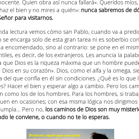
nocente. Quien obra así nunca fallará». Queridos míos
«haz el bien y no mires a quién»:
nunca sabremos de d
Señor para visitarnos.
nda lectura vemos cómo san Pablo, cuando va a predic
no se encarga solo de esta gran tarea ni es soberbio con
ha encomendado, sino al contrario: se pone en el mis
tiles, es decir, de los extranjeros. Les anuncia la palab
a que Dios es la riqueza máxima que un hombre pued
a Dios en su corazón». Dios, como el alfa y la omega, s
a del que confía en él sin condiciones. ¿Qué es lo que 
s? Hacer el bien y esperar algo a cambio. Pero los ca
n como los de los hombres. Para los hombres, si trabaj
uen en ocasiones; con esa misma lógica nos dirigimos 
cumpla… Pero no,
los caminos de Dios son muy misteri
do le conviene, o cuando no te lo esperas.