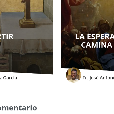
TIR
LA ESPER
CAMINA 
z García
Fr. José Anto
omentario