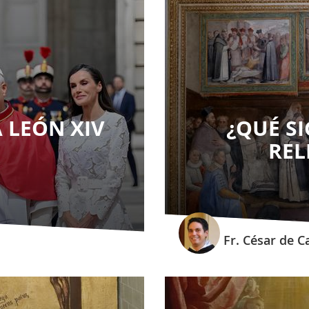
A LEÓN XIV
¿QUÉ SI
REL
Fr. César de 