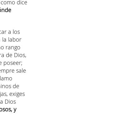
, como dice
ónde
ar a los
 la labor
mo rango
ra de Dios,
e poseer;
iempre sale
llamo
minos de
as, exiges
a Dios
osos, y