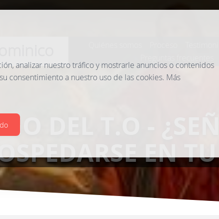
ominico
Quiénes somos
Proceso
Testimoni
Preguntas frecuentes
n, analizar nuestro tráfico y mostrarle anuncios o contenidos
 su consentimiento a nuestro uso de las cookies. Más
GO DEL T.O - ¿SE
odo
OSPEDARSE EN TU