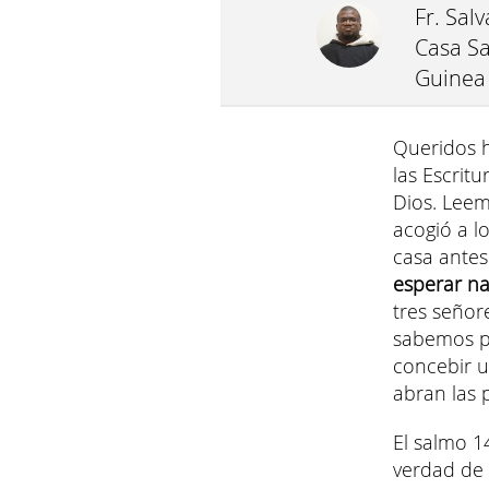
Fr. Sal
Casa Sa
Guinea 
Queridos 
las Escrit
Dios. Lee
acogió a l
casa ante
esperar n
tres señor
sabemos por
concebir u
abran las 
El salmo 14
verdad de 