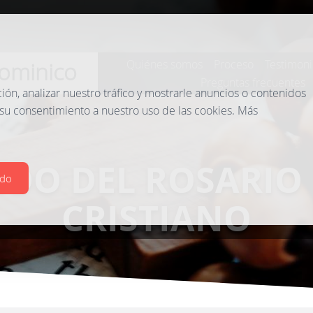
ominico
Quiénes somos
Proceso
Testimoni
Preguntas frecuentes
n, analizar nuestro tráfico y mostrarle anuncios o contenidos
 su consentimiento a nuestro uso de las cookies. Más
IDO DEL ROSARIO
odo
CRISTIANO