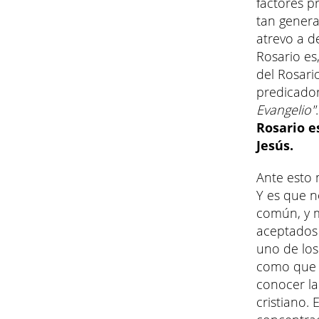
factores p
tan genera
atrevo a d
Rosario es
del Rosari
predicado
Evangelio"
Rosario e
Jesús.
Ante esto 
Y es que n
común, y 
aceptados 
uno de los
como que n
conocer la
cristiano. 