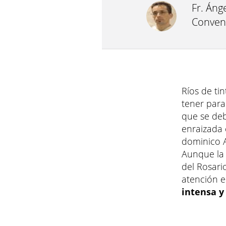
Fr. Áng
Conven
Ríos de ti
tener para 
que se deb
enraizada 
dominico A
Aunque la 
del Rosari
atención 
intensa y