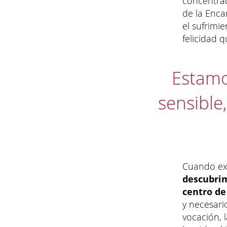
concentrac
de la Enca
el sufrimie
felicidad q
Estamo
sensible
Cuando ex
descubrim
centro de 
y necesario
vocación, 