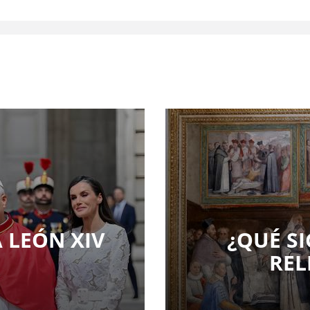
A LEÓN XIV
¿QUÉ SI
REL