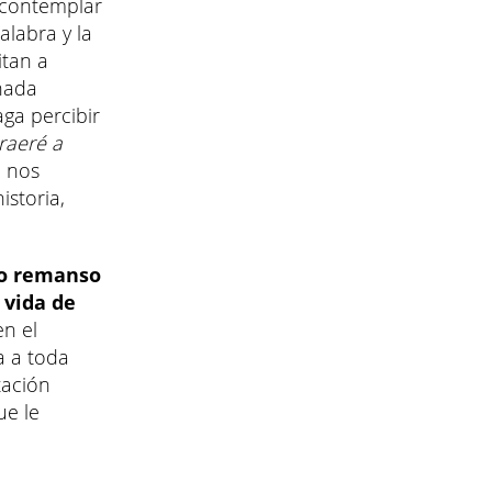
a contemplar
alabra y la
itan a
nada
ga percibir
raeré a
e nos
istoria,
vo remanso
 vida de
en el
a a toda
tación
ue le