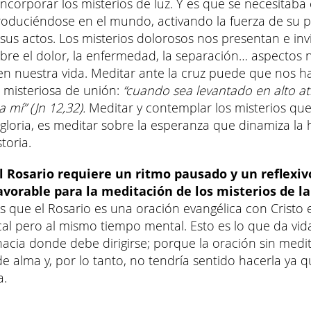
 incorporar los misterios de luz. Y es que se necesitab
troduciéndose en el mundo, activando la fuerza de su p
 sus actos. Los misterios dolorosos nos presentan e inv
bre el dolor, la enfermedad, la separación… aspectos 
en nuestra vida. Meditar ante la cruz puede que nos ha
 misteriosa de unión:
“cuando sea levantado en alto at
 mí” (Jn 12,32).
Meditar y contemplar los misterios qu
gloria, es meditar sobre la esperanza que dinamiza la h
toria.
el Rosario requiere un ritmo pausado y un reflexi
avorable para la meditación de los misterios de la
s que el Rosario es una oración evangélica con Cristo 
cal pero al mismo tiempo mental. Esto es lo que da vid
hacia donde debe dirigirse; porque la oración sin medi
de alma y, por lo tanto, no tendría sentido hacerla ya q
a.