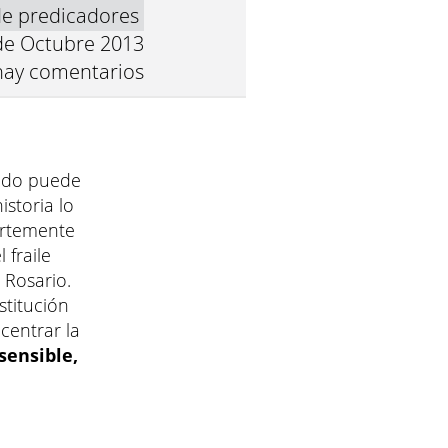
de predicadores
de Octubre 2013
hay comentarios
ntido puede
istoria lo
ertemente
fraile
 Rosario.
stitución
centrar la
sensible,