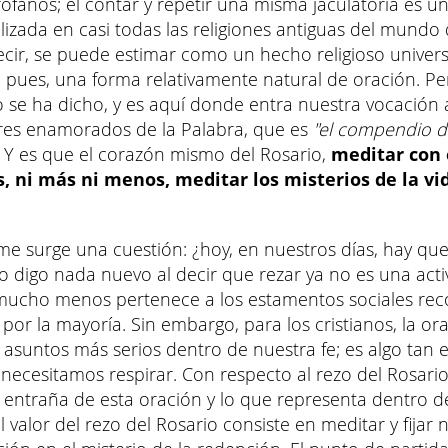
rofanos; el contar y repetir una misma jaculatoria es u
lizada en casi todas las religiones antiguas del mundo
ecir, se puede estimar como un hecho religioso universa
, pues, una forma relativamente natural de oración. P
o se ha dicho, y es aquí donde entra nuestra vocación 
res enamorados de la Palabra, que es
"el compendio d
. Y es que el corazón mismo del Rosario,
meditar con 
s, ni más ni menos, meditar los misterios de la vi
me surge una cuestión: ¿hoy, en nuestros días, hay que
o digo nada nuevo al decir que rezar ya no es una acti
mucho menos pertenece a los estamentos sociales rec
por la mayoría. Sin embargo, para los cristianos, la or
 asuntos más serios dentro de nuestra fe; es algo tan e
ecesitamos respirar. Con respecto al rezo del Rosari
 entraña de esta oración y lo que representa dentro de
El valor del rezo del Rosario consiste en meditar y fijar 