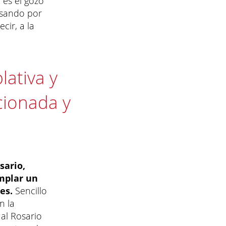
 es el gozo
asando por
cir, a la
ativa y
cionada y
sario,
mplar un
es.
Sencillo
n la
al Rosario