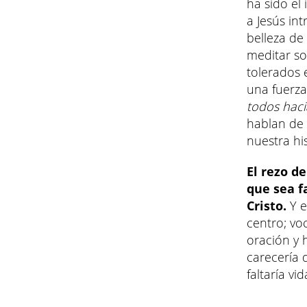
ha sido el
a Jesús in
belleza de
meditar so
tolerados 
una fuerza
todos hacia
hablan de 
nuestra his
El rezo d
que sea f
Cristo.
Y e
centro; vo
oración y 
carecería 
faltaría vid