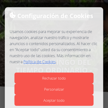
Configuración de Cookies
ser
fraile
dominico
Usamos cookies para mejorar su experiencia de
navegación, analizar nuestro tráfico y mostrarle
anuncios o contenidos personalizados. Al hacer clic
en “Aceptar todo” usted da su consentimiento a
nuestro uso de las cookies. Más información en
XXVII DOMINGO DEL
nuestra
Política de Cookies
.
TIEMPO ORDINARIO -
SIERVOS INÚTILES
Rechazar todo
Personalizar
Antonio Rafael Medialdea
Aceptar todo
Madrid