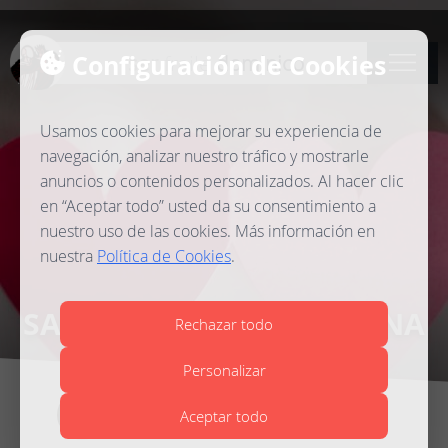
Configuración de Cookies
ser
fraile
dominico
Usamos cookies para mejorar su experiencia de
navegación, analizar nuestro tráfico y mostrarle
anuncios o contenidos personalizados. Al hacer clic
en “Aceptar todo” usted da su consentimiento a
nuestro uso de las cookies. Más información en
nuestra
Política de Cookies
.
SANTA CATALINA DE SIENA
Rechazar todo
Personalizar
Fr. Emilio Barcelón Maicas
Aceptar todo
Convento de Predicadores, Zaragoza