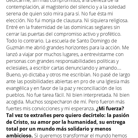
dedicarme, sin más compromisos, a la belleza de la
contemplación, al magisterio del silencio y a la soledad
serena de quien solo mira para sí. No fue ésta mi
elección. No fui monja de clausura. Ni siquiera religiosa.
Entré en la fraternidad de las dominicas seglares sin
cerrar las puertas del compromiso activo y profético.
Todo lo contrario. La escuela de Santo Domingo de
Guzmán me abrió grandes horizontes para la acción. Me
lanzó a viajar por muchos lugares, a entrevistarme con
personas con grandes responsabilidades políticas y
eclesiales, a escribir cartas denunciando y amando….
Bueno, yo dictaba y otros me escribían. No pasé de largo
ante las posibilidades abiertas en pro de una Iglesia más
evangélica y en favor de la paz y reconciliación de los
pueblos. No fue tarea fácil. Ni bien interpretada. Ni bien
acogida. Muchos sospecharon de mí. Pero fueron más
fuertes mis convicciones y mi esperanza.
¿Mi fuerza?
Tal vez te extrañes pero quiero decírtelo: la pasión
de Cristo, su amor por la humanidad, su entrega
total por un mundo más solidario y menos
ambicioso.
Si queremos transformar el mundo hemos