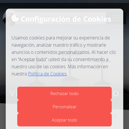
Configuración de Cookies
ser
fraile
dominico
Usamos cookies para mejorar su experiencia de
navegación, analizar nuestro tráfico y mostrarle
anuncios o contenidos personalizados. Al hacer clic
en “Aceptar todo” usted da su consentimiento a
nuestro uso de las cookies. Más información en
nuestra
Política de Cookies
.
VÍA CRUCIS DOMINICANO
Rechazar todo
Personalizar
Estudiantado de la Provincia de Hispania
Aceptar todo