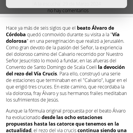
A la escucha
29 de Marzo 2024
no hay comentarios
Hace ya más de seis siglos que el
beato Álvaro de
Córdoba
quedó conmovido durante su visita a la "
Vía
dolorosa
" en una peregrinación que realizó a Jerusalén.
Como gran devoto de la pasión del Señor, la expriencia
del doloroso camino del Calvario recorrido por Nuestro
Señor Jesucristo lo movió a fundar, en las afueras del
Convento de Santo Domingo de Scala Coeli
la devoción
del rezo del Vía Crucis
. Para ello, construyó una serie
de estaciones que terminaban en el "Calvario", lugar en el
que erigió tres cruces. En este camino, que recordaba la
vía dolorosa, fray Álvaro y sus hermanos frailes meditaban
los sufrimientos de Jesús.
Aunque la fórmula original propuesta por el beato Álvaro
ha evolucionado
desde las ocho estaciones
propuestas hasta las catorce que tenemos en la
actualidad
, el rezo del via crucis
continua siendo una